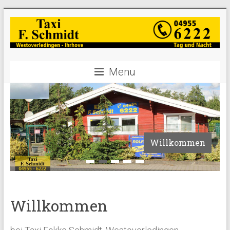
Menu
Großraumfahrzeuge
Willkommen
1
2
3
4
5
Willkommen